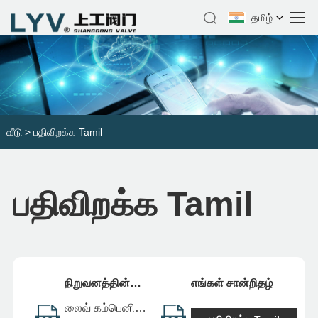
தமிழ்
வீடு
>
பதிவிறக்க Tamil
பதிவிறக்க Tamil
நிறுவனத்தின்
எங்கள் சான்றிதழ்
சுயவிவரம் &
லைவ் கம்பெனி
பட்டியல்